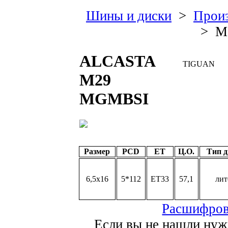
Шины и диски
>
Произ
> M
ALCASTA
TIGUAN
M29
MGMBSI
Размер
PCD
ET
Ц.О.
Тип д
6,5x16
5*112
ET33
57,1
лит
Расшифров
Если вы не нашли нуж