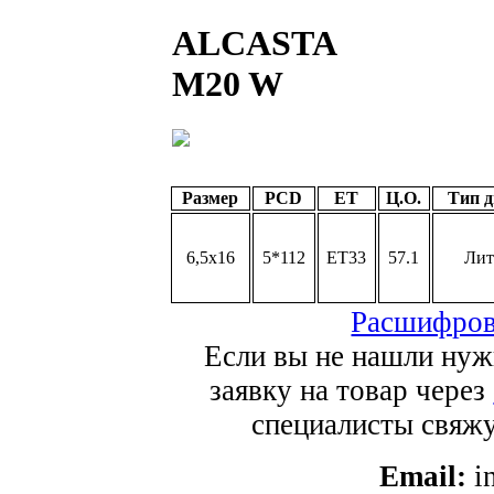
ALCASTA
M20 W
Размер
PCD
ET
Ц.О.
Тип д
6,5x16
5*112
ET33
57.1
Лит
Расшифров
Если вы не нашли нуж
заявку на товар через
специалисты свяжут
Email:
i