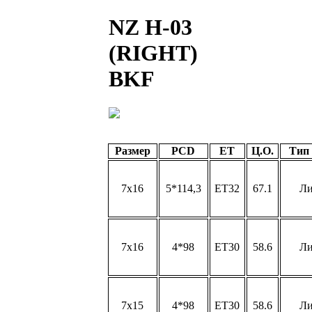
NZ H-03
(RIGHT)
BKF
Размер
PCD
ET
Ц.О.
Тип
7x16
5*114,3
ET32
67.1
Л
7x16
4*98
ET30
58.6
Л
7x15
4*98
ET30
58.6
Л