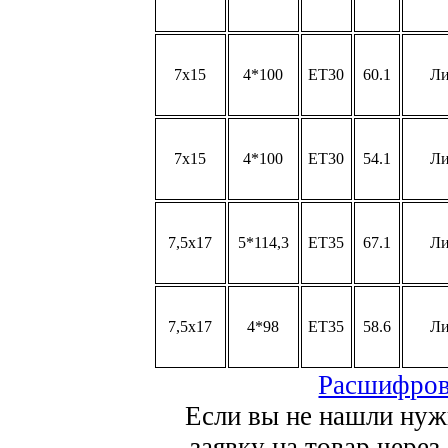
7x15
4*100
ET30
60.1
Л
7x15
4*100
ET30
54.1
Л
7,5x17
5*114,3
ET35
67.1
Л
7,5x17
4*98
ET35
58.6
Л
Расшифров
Если вы не нашли нуж
заявку на товар через