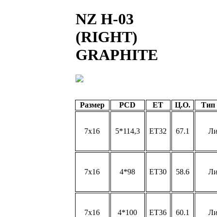
NZ H-03
(RIGHT)
GRAPHITE
Размер
PCD
ET
Ц.О.
Тип
7x16
5*114,3
ET32
67.1
Л
7x16
4*98
ET30
58.6
Л
7x16
4*100
ET36
60.1
Л