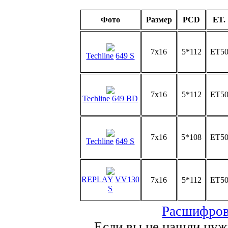
Фото
Размер
PCD
ET.
7x16
5*112
ET5
Techline
649 S
7x16
5*112
ET5
Techline
649 BD
7x16
5*108
ET5
Techline
649 S
REPLAY
VV130
7x16
5*112
ET5
S
Расшифров
Если вы не нашли нуж