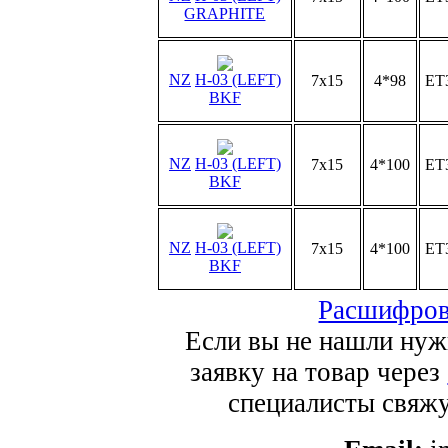
GRAPHITE
NZ
H-03 (LEFT)
7x15
4*98
ET
BKF
NZ
H-03 (LEFT)
7x15
4*100
ET
BKF
NZ
H-03 (LEFT)
7x15
4*100
ET
BKF
Расшифров
Если вы не нашли нуж
заявку на товар через
специалисты свяжут