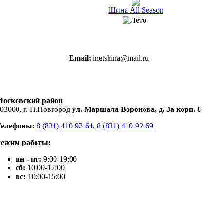
Шина All Season
Email:
inetshina@mail.ru
Московский район
03000, г. Н.Новгород
ул. Маршала Воронова, д. 3а корп. 8
Телефоны:
8 (831) 410-92-64
,
8 (831) 410-92-69
Режим работы:
пн - пт:
9:00-19:00
сб:
10:00-17:00
вс:
10:00-15:00