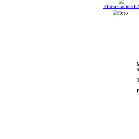
Шина Gamma b2
6