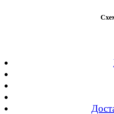
Схе
Доста