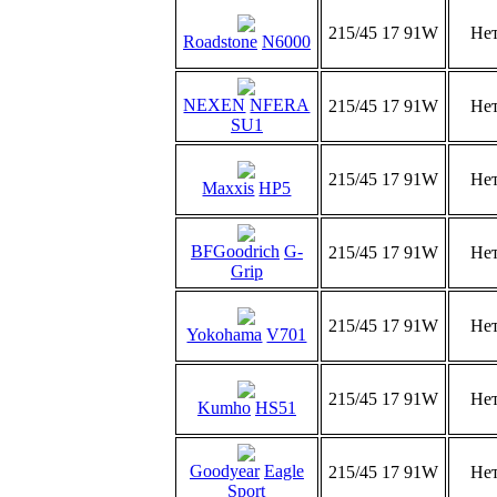
215/45 17 91W
Не
Roadstone
N6000
NEXEN
NFERA
215/45 17 91W
Не
SU1
215/45 17 91W
Не
Maxxis
HP5
BFGoodrich
G-
215/45 17 91W
Не
Grip
215/45 17 91W
Не
Yokohama
V701
215/45 17 91W
Не
Kumho
HS51
Goodyear
Eagle
215/45 17 91W
Не
Sport