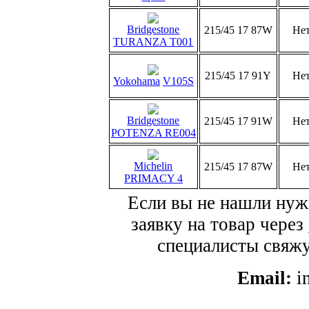
Bridgestone
215/45 17 87W
Не
TURANZA T001
215/45 17 91Y
Не
Yokohama
V105S
Bridgestone
215/45 17 91W
Не
POTENZA RE004
Michelin
215/45 17 87W
Не
PRIMACY 4
Если вы не нашли нуж
заявку на товар через
специалисты свяжут
Email:
i