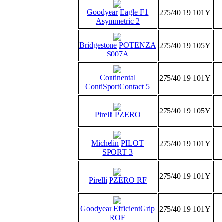
Goodyear
Eagle F1
275/40 19 101Y
Asymmetric 2
Bridgestone
POTENZA
275/40 19 105Y
S007A
Continental
275/40 19 101Y
ContiSportContact 5
275/40 19 105Y
Pirelli
PZERO
Michelin
PILOT
275/40 19 101Y
SPORT 3
275/40 19 101Y
Pirelli
PZERO RF
Goodyear
EfficientGrip
275/40 19 101Y
ROF