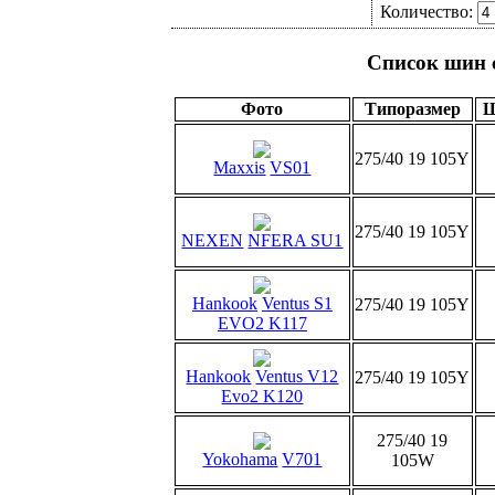
Количество:
Список шин 
Фото
Типоразмер
275/40 19 105Y
Maxxis
VS01
275/40 19 105Y
NEXEN
NFERA SU1
Hankook
Ventus S1
275/40 19 105Y
EVO2 K117
Hankook
Ventus V12
275/40 19 105Y
Evo2 K120
275/40 19
Yokohama
V701
105W