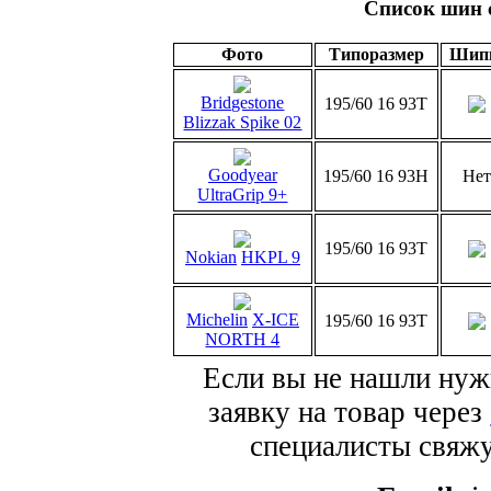
Список шин 
Фото
Типоразмер
Шип
Bridgestone
195/60 16 93T
Blizzak Spike 02
Goodyear
195/60 16 93H
Нет
UltraGrip 9+
195/60 16 93T
Nokian
HKPL 9
Michelin
X-ICE
195/60 16 93T
NORTH 4
Если вы не нашли нуж
заявку на товар через
специалисты свяжут