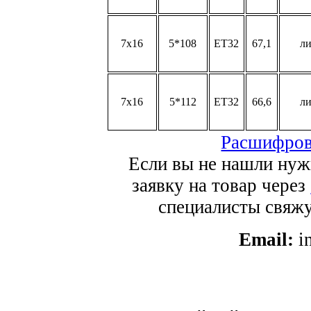
7x16
5*108
ET32
67,1
л
7x16
5*112
ET32
66,6
л
Расшифров
Если вы не нашли нуж
заявку на товар через
специалисты свяжут
Email:
i