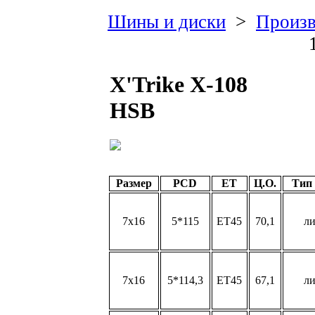
Шины и диски
>
Произв
X'Trike X-108
HSB
Размер
PCD
ET
Ц.О.
Тип
7x16
5*115
ET45
70,1
л
7x16
5*114,3
ET45
67,1
л