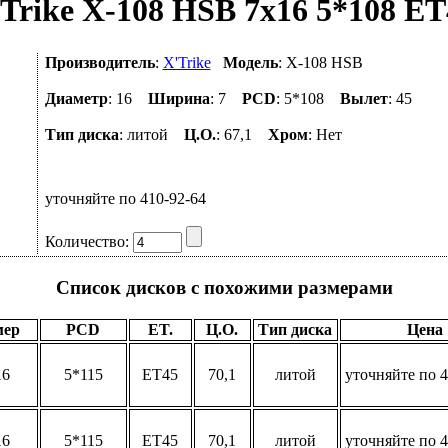
Trike X-108 HSB 7x16 5*108 ET
Производитель
:
X'Trike
Модель
: X-108 HSB
Диаметр
: 16
Ширина
: 7
PCD
: 5*108
Вылет
: 45
Тип диска
: литой
Ц.О.
: 67,1
Хром
: Нет
уточняйте по 410-92-64
Количество:
Список дисков с похожими размерами
мер
PCD
ET.
Ц.О.
Тип диска
Цена
16
5*115
ET45
70,1
литой
уточняйте по 4
16
5*115
ET45
70,1
литой
уточняйте по 4