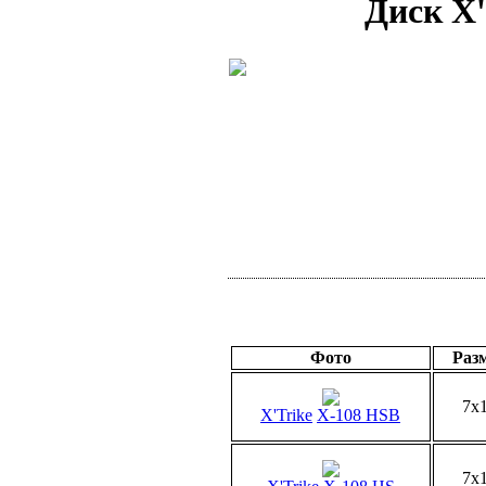
Диск X'
Фото
Раз
7x
X'Trike
X-108 HSB
7x