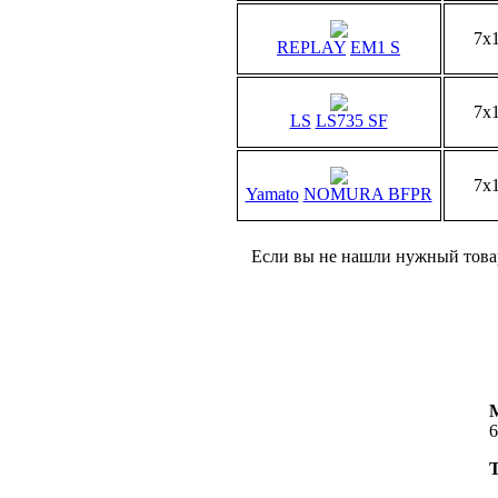
7x
REPLAY
EM1 S
7x
LS
LS735 SF
7x
Yamato
NOMURA BFPR
Если вы не нашли нужный товар
6