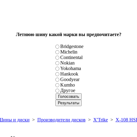
Летнюю шину какой марки вы предпочитаете?
Bridgestone
Michelin
Continental
Nokian
Yokohama
Hankook
Goodyear
Kumho
Другое
Шины и диски
>
Производители дисков
>
X'Trike
>
X-108 HS