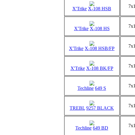
7x
X'Trike
X-108 HSB
7x
X'Trike
X-108 HS
7x
X'Trike
X-108 HSB/FP
7x
X'Trike
X-108 BK/FP
7x
Techline
649 S
7x
TREBL
9257 BLACK
7x
Techline
649 BD