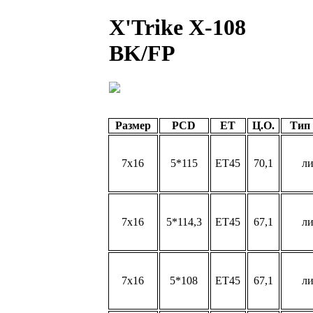
X'Trike X-108
BK/FP
Размер
PCD
ET
Ц.О.
Тип
7x16
5*115
ET45
70,1
л
7x16
5*114,3
ET45
67,1
л
7x16
5*108
ET45
67,1
л