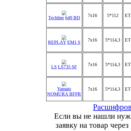
7x16
5*112
ET
Techline
649 BD
7x16
5*114,3
ET
REPLAY
EM1 S
7x16
5*114,3
ET
LS
LS735 SF
Yamato
7x16
5*114,3
ET
NOMURA BFPR
Расшифров
Если вы не нашли нуж
заявку на товар через