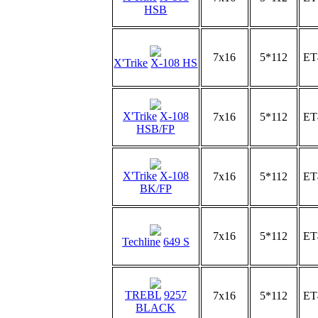
HSB
7x16
5*112
ET
X'Trike
X-108 HS
X'Trike
X-108
7x16
5*112
ET
HSB/FP
X'Trike
X-108
7x16
5*112
ET
BK/FP
7x16
5*112
ET
Techline
649 S
TREBL
9257
7x16
5*112
ET
BLACK