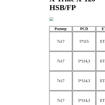
HSB/FP
Размер
PCD
E
7x17
5*115
ET
7x17
5*114,3
ET
7x17
5*114,3
ET
7x17
5*114,3
ET