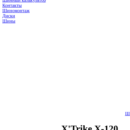
Шинный калькулятор
Контакты
Шиномонтаж
Диски
Шины
Ши
X'Trike X-120