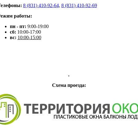
Телефоны:
8 (831) 410-92-64
,
8 (831) 410-92-69
Режим работы:
пн - пт:
9:00-19:00
сб:
10:00-17:00
вс:
10:00-15:00
.
Схема проезда: