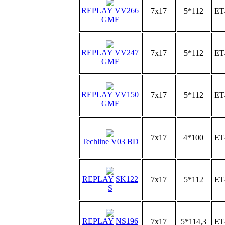
REPLAY
VV266
7x17
5*112
ET
GMF
REPLAY
VV247
7x17
5*112
ET
GMF
REPLAY
VV150
7x17
5*112
ET
GMF
7x17
4*100
ET
Techline
V03 BD
REPLAY
SK122
7x17
5*112
ET
S
REPLAY
NS196
7x17
5*114,3
ET