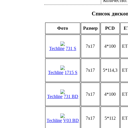
Количество
Список диско
Фото
Размер
PCD
E
7x17
4*100
ET
Techline
731 S
7x17
5*114,3
ET
Techline
1715 S
7x17
4*100
ET
Techline
731 BD
7x17
5*112
ET
Techline
V03 BD