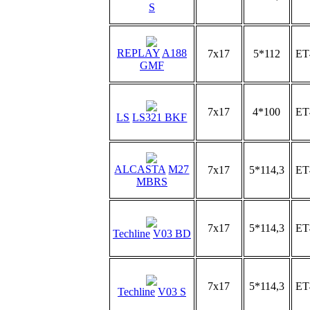
S
REPLAY
A188
7x17
5*112
ET
GMF
7x17
4*100
ET
LS
LS321 BKF
ALCASTA
M27
7x17
5*114,3
ET
MBRS
7x17
5*114,3
ET
Techline
V03 BD
7x17
5*114,3
ET
Techline
V03 S