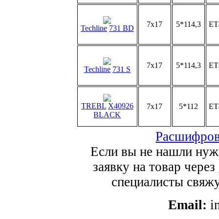
7x17
5*114,3
ET
Techline
731 BD
7x17
5*114,3
ET
Techline
731 S
TREBL
X40926
7x17
5*112
ET
BLACK
Расшифров
Если вы не нашли нуж
заявку на товар через
специалисты свяжут
Email:
i