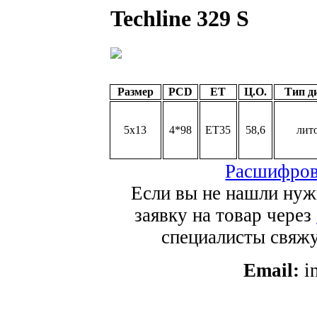
Techline 329 S
Размер
PCD
ET
Ц.О.
Тип д
5x13
4*98
ET35
58,6
лит
Расшифров
Если вы не нашли нуж
заявку на товар через
специалисты свяжут
Email:
i