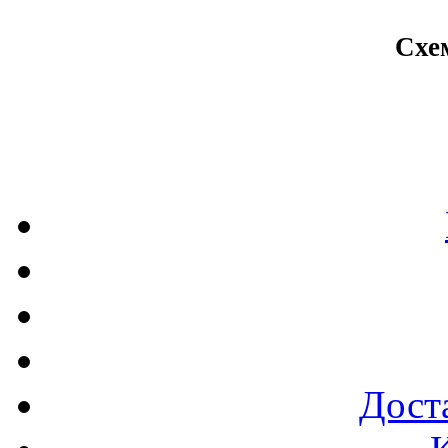
Схе
Доста