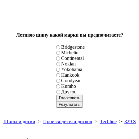
Летнюю шину какой марки вы предпочитаете?
Bridgestone
Michelin
Continental
Nokian
Yokohama
Hankook
Goodyear
Kumho
Другое
Шины и диски
>
Производители дисков
>
Techline
>
329 S