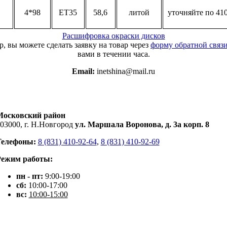
4*98
ET35
58,6
литой
уточняйте по 410
Расшифровка окраски дисков
, вы можете сделать заявку на товар через
форму обратной связ
вами в течении часа.
Email:
inetshina@mail.ru
Московский район
03000, г. Н.Новгород
ул. Маршала Воронова, д. 3а корп. 8
Телефоны:
8 (831) 410-92-64
,
8 (831) 410-92-69
Режим работы:
пн - пт:
9:00-19:00
сб:
10:00-17:00
вс:
10:00-15:00