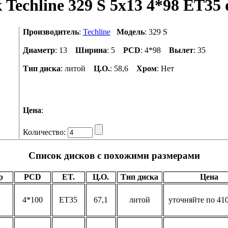
 Techline 329 S 5x13 4*98 ET35 
Производитель
:
Techline
Модель
: 329 S
Диаметр
: 13
Ширина
: 5
PCD
: 4*98
Вылет
: 35
Тип диска
: литой
Ц.О.
: 58,6
Хром
: Нет
Цена
:
Количество:
Список дисков с похожими размерами
р
PCD
ET.
Ц.О.
Тип диска
Цена
4*100
ET35
67,1
литой
уточняйте по 410