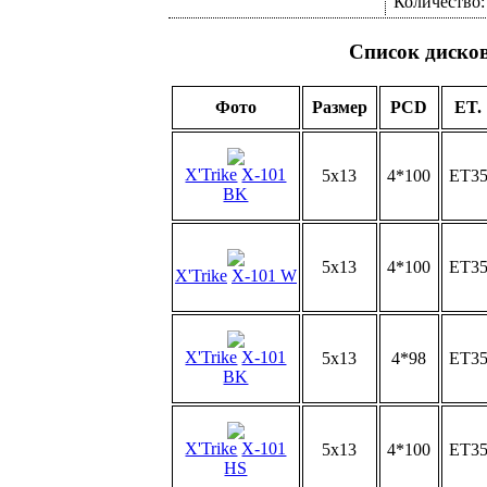
Количество
Список диско
Фото
Размер
PCD
ET.
X'Trike
X-101
5x13
4*100
ET3
BK
5x13
4*100
ET3
X'Trike
X-101 W
X'Trike
X-101
5x13
4*98
ET3
BK
X'Trike
X-101
5x13
4*100
ET3
HS