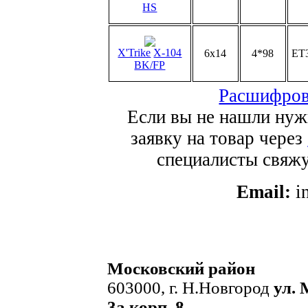
HS
X'Trike
X-104
6x14
4*98
ET
BK/FP
Расшифров
Если вы не нашли нуж
заявку на товар через
специалисты свяжут
Email:
i
Московский район
603000, г. Н.Новгород
ул. 
3а корп. 8