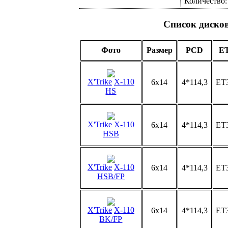
Количество
Список диско
Фото
Размер
PCD
ET
X'Trike
X-110
6x14
4*114,3
ET
HS
X'Trike
X-110
6x14
4*114,3
ET
HSB
X'Trike
X-110
6x14
4*114,3
ET
HSB/FP
X'Trike
X-110
6x14
4*114,3
ET
BK/FP