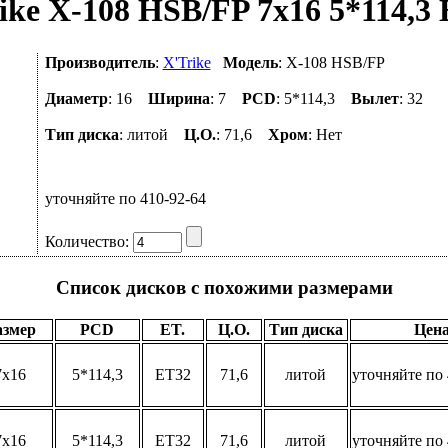
ike X-108 HSB/FP 7x16 5*114,3 
Производитель
:
X'Trike
Модель
: X-108 HSB/FP
Диаметр
: 16
Ширина
: 7
PCD
: 5*114,3
Вылет
: 32
Тип диска
: литой
Ц.О.
: 71,6
Хром
: Нет
уточняйте по 410-92-64
Количество:
Список дисков с похожими размерами
азмер
PCD
ET.
Ц.О.
Тип диска
Цен
7x16
5*114,3
ET32
71,6
литой
уточняйте по 
7x16
5*114,3
ET32
71,6
литой
уточняйте по 