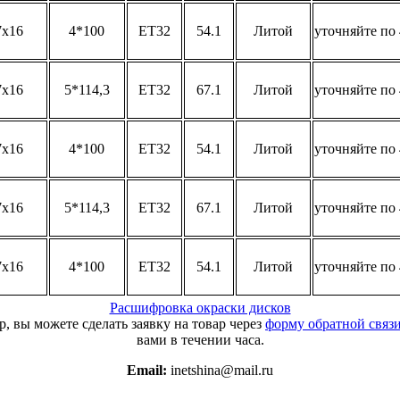
7x16
4*100
ET32
54.1
Литой
уточняйте по 
7x16
5*114,3
ET32
67.1
Литой
уточняйте по 
7x16
4*100
ET32
54.1
Литой
уточняйте по 
7x16
5*114,3
ET32
67.1
Литой
уточняйте по 
7x16
4*100
ET32
54.1
Литой
уточняйте по 
Расшифровка окраски дисков
, вы можете сделать заявку на товар через
форму обратной связ
вами в течении часа.
Email:
inetshina@mail.ru