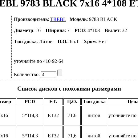
EBL 9783 BLACK 7x16 4*108 ET
Производитель
:
TREBL
Модель
: 9783 BLACK
Диаметр
: 16
Ширина
: 7
PCD
: 4*108
Вылет
: 32
Тип диска
: Литой
Ц.О.
: 65.1
Хром
: Нет
уточняйте по 410-92-64
Количество:
Список дисков с похожими размерами
азмер
PCD
ET.
Ц.О.
Тип диска
Цен
7x16
5*114,3
ET32
71,6
литой
уточняйте по 
7x16
5*114,3
ET32
71,6
литой
уточняйте по 