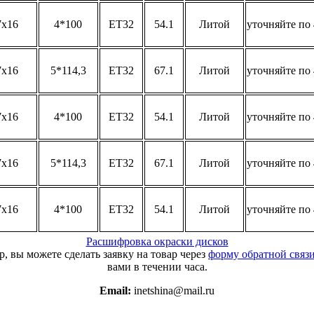
7x16
4*100
ET32
54.1
Литой
уточняйте по 
7x16
5*114,3
ET32
67.1
Литой
уточняйте по 
7x16
4*100
ET32
54.1
Литой
уточняйте по 
7x16
5*114,3
ET32
67.1
Литой
уточняйте по 
7x16
4*100
ET32
54.1
Литой
уточняйте по 
Расшифровка окраски дисков
, вы можете сделать заявку на товар через
форму обратной связ
вами в течении часа.
Email:
inetshina@mail.ru