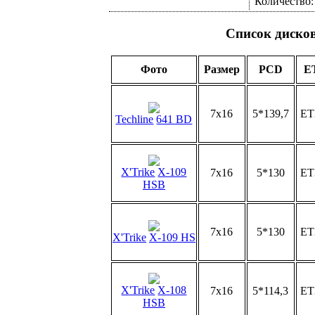
Количество
Список диско
Фото
Размер
PCD
E
7x16
5*139,7
ET
Techline
641 BD
X'Trike
X-109
7x16
5*130
ET
HSB
7x16
5*130
ET
X'Trike
X-109 HS
X'Trike
X-108
7x16
5*114,3
ET
HSB