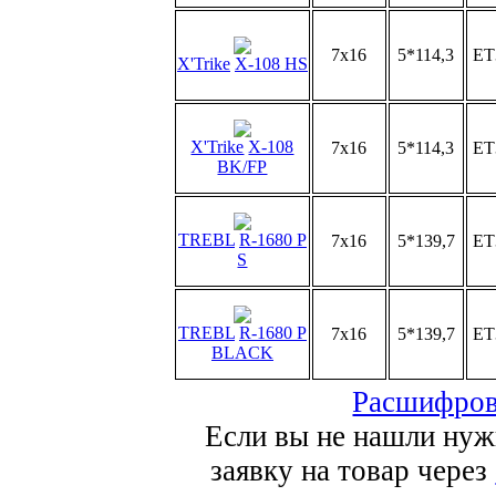
7x16
5*114,3
ET
X'Trike
X-108 HS
X'Trike
X-108
7x16
5*114,3
ET
BK/FP
TREBL
R-1680 P
7x16
5*139,7
ET
S
TREBL
R-1680 P
7x16
5*139,7
ET
BLACK
Расшифров
Если вы не нашли нуж
заявку на товар через