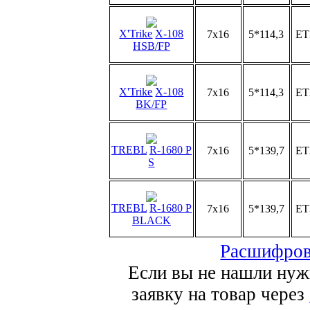
X'Trike
X-108
7x16
5*114,3
ET
HSB/FP
X'Trike
X-108
7x16
5*114,3
ET
BK/FP
TREBL
R-1680 P
7x16
5*139,7
ET
S
TREBL
R-1680 P
7x16
5*139,7
ET
BLACK
Расшифров
Если вы не нашли нуж
заявку на товар через