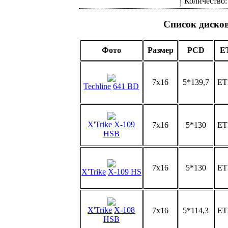
Количество
Список диско
Фото
Размер
PCD
E
7x16
5*139,7
ET
Techline
641 BD
X'Trike
X-109
7x16
5*130
ET
HSB
7x16
5*130
ET
X'Trike
X-109 HS
X'Trike
X-108
7x16
5*114,3
ET
HSB