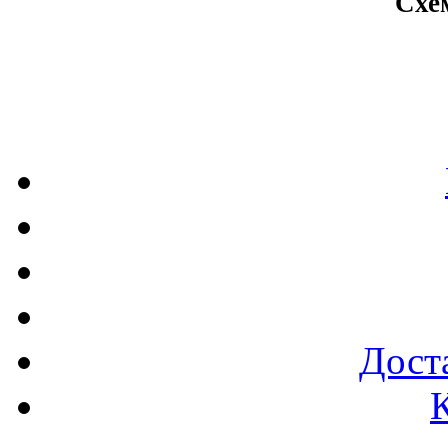
Схе
Доста