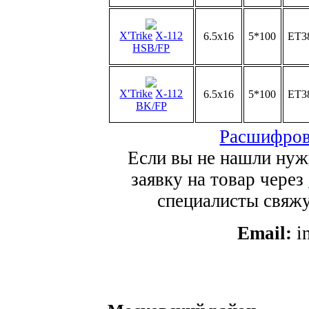
X'Trike
X-112
6.5x16
5*100
ET3
HSB/FP
X'Trike
X-112
6.5x16
5*100
ET3
BK/FP
Расшифров
Если вы не нашли нуж
заявку на товар через
специалисты свяжут
Email:
i