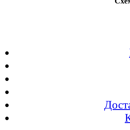
Схе
Доста