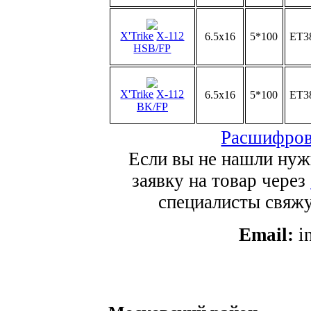
X'Trike
X-112
6.5x16
5*100
ET3
HSB/FP
X'Trike
X-112
6.5x16
5*100
ET3
BK/FP
Расшифров
Если вы не нашли нуж
заявку на товар через
специалисты свяжут
Email:
i