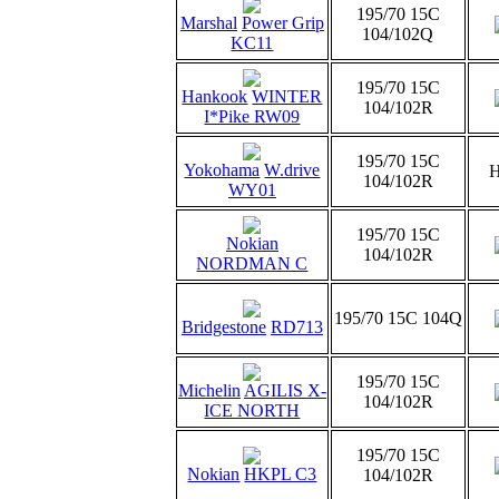
195/70 15C
Marshal
Power Grip
104/102Q
KC11
195/70 15C
Hankook
WINTER
104/102R
I*Pike RW09
195/70 15C
Yokohama
W.drive
Н
104/102R
WY01
195/70 15C
Nokian
104/102R
NORDMAN C
195/70 15C 104Q
Bridgestone
RD713
195/70 15C
Michelin
AGILIS X-
104/102R
ICE NORTH
195/70 15C
Nokian
HKPL C3
104/102R