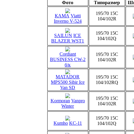
Фото
Типоразмер
Ш
195/70 15C
КАМА
Viatti
104/102R
Inverno V-524
195/70 15C
SAILUN
ICE
104/102Q
BLAZER WST1
Cordiant
195/70 15C
BUSINESS CW-2
104/102R
б/к
MATADOR
195/70 15C
MPS500 Sibir Ice
104/102RQ
Van SD
195/70 15C
Kormoran
Vanpro
104/102R
Winter
195/70 15C
Kumho
KC-11
104/102Q