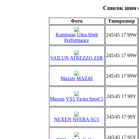
Список шин 
Фото
Типоразмер
Kormoran
Ultra High
245/45 17 99W
Performance
245/45 17 99W
SAILUN
ATREZZO ZSR
245/45 17 99W
Maxxis
MAZ4S
245/45 17 99Y
Maxxis
VS5 Victra Sport 5
245/45 17 99Y
NEXEN
NFERA SU1
245/45 17 95Y