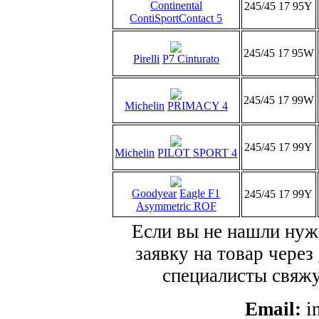
Continental
245/45 17 95Y
ContiSportContact 5
245/45 17 95W
Pirelli
P7 Cinturato
245/45 17 99W
Michelin
PRIMACY 4
245/45 17 99Y
Michelin
PILOT SPORT 4
Goodyear
Eagle F1
245/45 17 99Y
Asymmetric ROF
Если вы не нашли нуж
заявку на товар через
специалисты свяжут
Email:
i