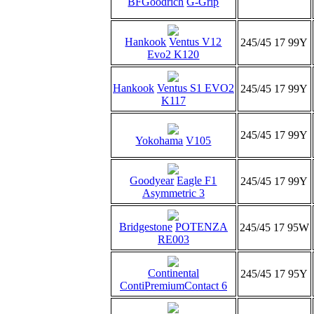
BFGoodrich
G-Grip
Hankook
Ventus V12
245/45 17 99Y
Evo2 K120
Hankook
Ventus S1 EVO2
245/45 17 99Y
K117
245/45 17 99Y
Yokohama
V105
Goodyear
Eagle F1
245/45 17 99Y
Asymmetric 3
Bridgestone
POTENZA
245/45 17 95W
RE003
Continental
245/45 17 95Y
ContiPremiumContact 6