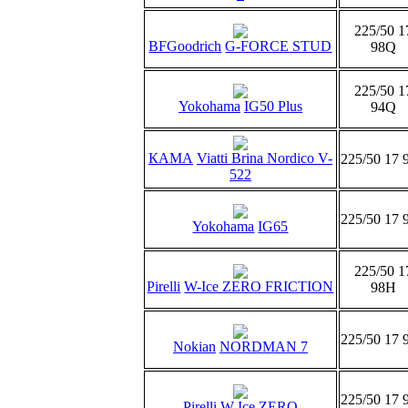
225/50 1
BFGoodrich
G-FORCE STUD
98Q
225/50 1
Yokohama
IG50 Plus
94Q
КАМА
Viatti Brina Nordico V-
225/50 17 
522
225/50 17 
Yokohama
IG65
225/50 1
Pirelli
W-Ice ZERO FRICTION
98H
225/50 17 
Nokian
NORDMAN 7
225/50 17 
Pirelli
W-Ice ZERO