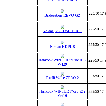
225/50 17 
Bridgestone
REVO-GZ
225/50 17 
Nokian
NORDMAN RS2
225/50 17 
Nokian
HKPL 8
Hankook
WINTER i*Pike RS2
225/50 17 
W429
225/50 17 
Pirelli
W-Ice ZERO 2
Hankook
WINTER I*cept iZ2
225/50 17 
W616