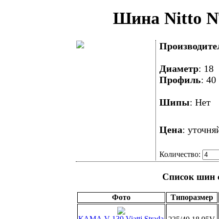
Шина Nitto N
Производите
Диаметр
: 1
Профиль
: 
Шипы
: Не
Цена
: уточня
Количество:
Список шин 
Фото
Типоразмер
КАМА
V-130 Viatti Strada