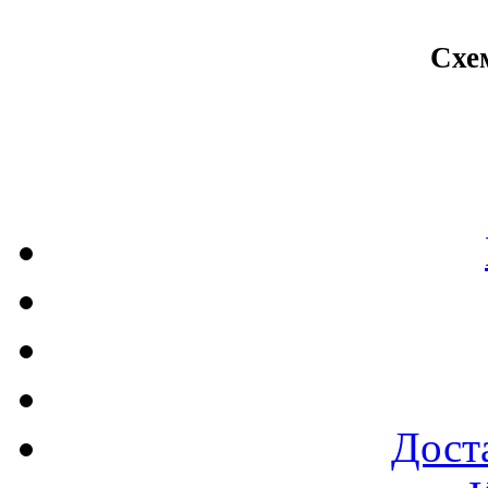
Схе
Доста