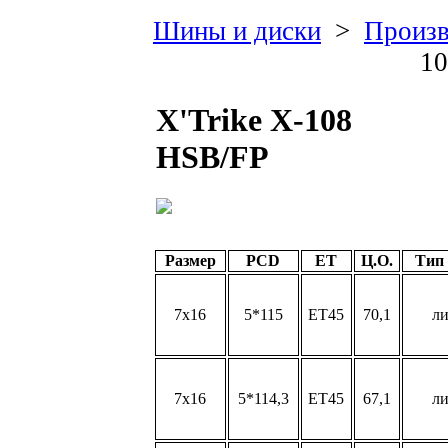
Шины и диски
>
Произв
10
X'Trike X-108
HSB/FP
Размер
PCD
ET
Ц.О.
Тип
7x16
5*115
ET45
70,1
л
7x16
5*114,3
ET45
67,1
л