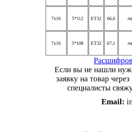
7x16
5*112
ET32
66,6
л
7x16
5*108
ET32
67,1
л
Расшифров
Если вы не нашли нуж
заявку на товар через
специалисты свяжут
Email:
i