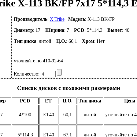
ike X-113 BK/FP 7x17 5*114,3 
Производитель
:
X'Trike
Модель
: X-113 BK/FP
Диаметр
: 17
Ширина
: 7
PCD
: 5*114,3
Вылет
: 40
Тип диска
: литой
Ц.О.
: 66,1
Хром
: Нет
уточняйте по 410-92-64
Количество:
Список дисков с похожими размерами
мер
PCD
ET.
Ц.О.
Тип диска
Цена
17
4*100
ET40
60,1
литой
уточняйте по 4
17
5*114,3
ET40
67,1
литой
уточняйте по 4