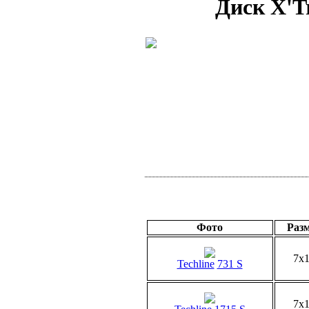
Диск X'Tr
Фото
Раз
7x
Techline
731 S
7x