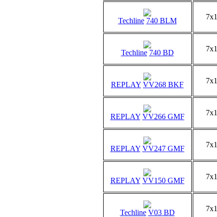
7x
Techline
740 BLM
7x
Techline
740 BD
7x
REPLAY
VV268 BKF
7x
REPLAY
VV266 GMF
7x
REPLAY
VV247 GMF
7x
REPLAY
VV150 GMF
7x
Techline
V03 BD