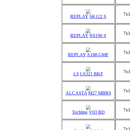
7x
REPLAY
SK122 S
7x
REPLAY
NS196 S
7x
REPLAY
A188 GMF
7x
LS
LS321 BKF
7x
ALCASTA
M27 MBRS
7x
Techline
V03 BD
7x