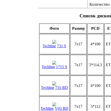
Количество
Список диско
Фото
Размер
PCD
E
7x17
4*100
ET
Techline
731 S
7x17
5*114,3
ET
Techline
1715 S
7x17
4*100
ET
Techline
731 BD
7x17
5*112
ET
Techline
V03 BD