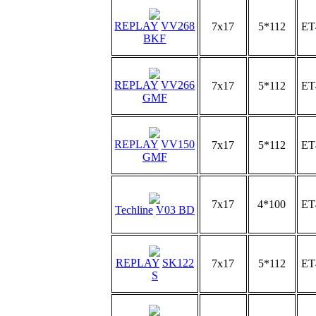
REPLAY
VV268
7x17
5*112
ET
BKF
REPLAY
VV266
7x17
5*112
ET
GMF
REPLAY
VV150
7x17
5*112
ET
GMF
7x17
4*100
ET
Techline
V03 BD
REPLAY
SK122
7x17
5*112
ET
S