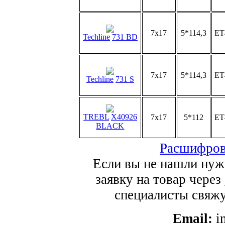
7x17
5*114,3
ET
Techline
731 BD
7x17
5*114,3
ET
Techline
731 S
TREBL
X40926
7x17
5*112
ET
BLACK
Расшифров
Если вы не нашли нуж
заявку на товар через
специалисты свяжут
Email:
i