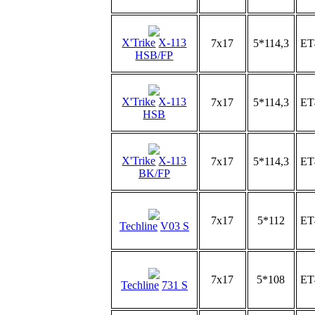
X'Trike
X-113
7x17
5*114,3
ET
HSB/FP
X'Trike
X-113
7x17
5*114,3
ET
HSB
X'Trike
X-113
7x17
5*114,3
ET
BK/FP
7x17
5*112
ET
Techline
V03 S
7x17
5*108
ET
Techline
731 S