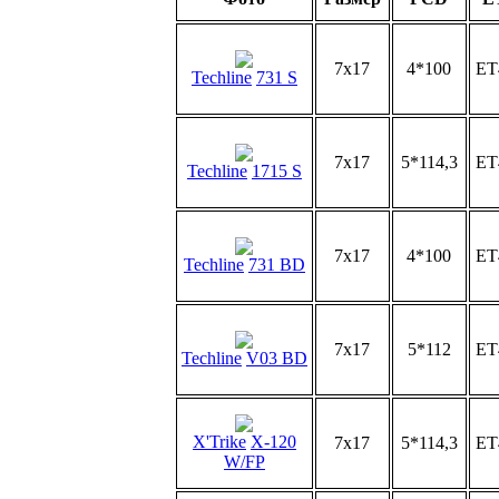
7x17
4*100
ET
Techline
731 S
7x17
5*114,3
ET
Techline
1715 S
7x17
4*100
ET
Techline
731 BD
7x17
5*112
ET
Techline
V03 BD
X'Trike
X-120
7x17
5*114,3
ET
W/FP