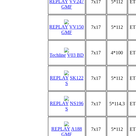
REPLAY
VV247
7x17
5*112
ET
GMF
REPLAY
VV150
7x17
5*112
ET
GMF
7x17
4*100
ET
Techline
V03 BD
REPLAY
SK122
7x17
5*112
ET
S
REPLAY
NS196
7x17
5*114,3
ET
S
REPLAY
A188
7x17
5*112
ET
GMF