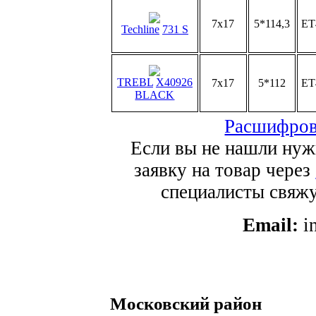
7x17
5*114,3
ET
Techline
731 S
TREBL
X40926
7x17
5*112
ET
BLACK
Расшифров
Если вы не нашли нуж
заявку на товар через
специалисты свяжут
Email:
i
Московский район