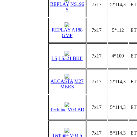
REPLAY
NS196
7x17
5*114,3
ET
S
REPLAY
A188
7x17
5*112
ET
GMF
7x17
4*100
ET
LS
LS321 BKF
ALCASTA
M27
7x17
5*114,3
ET
MBRS
7x17
5*114,3
ET
Techline
V03 BD
7x17
5*114,3
ET
Techline
V03 S