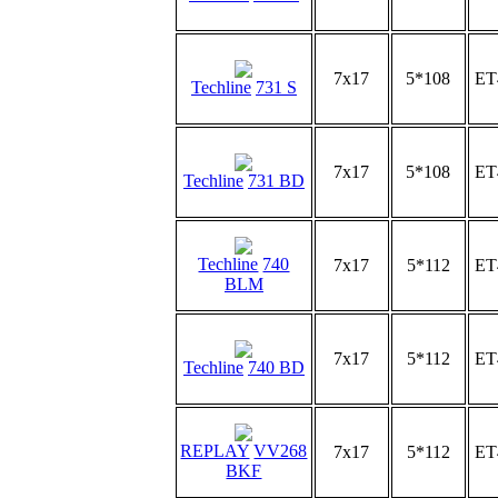
7x17
5*108
ET
Techline
731 S
7x17
5*108
ET
Techline
731 BD
Techline
740
7x17
5*112
ET
BLM
7x17
5*112
ET
Techline
740 BD
REPLAY
VV268
7x17
5*112
ET
BKF