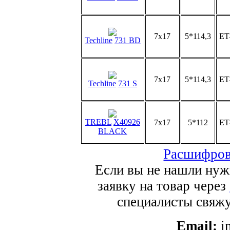
7x17
5*114,3
ET
Techline
731 BD
7x17
5*114,3
ET
Techline
731 S
TREBL
X40926
7x17
5*112
ET
BLACK
Расшифров
Если вы не нашли нуж
заявку на товар через
специалисты свяжут
Email:
i