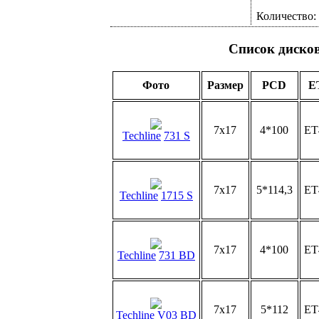
Количество:
Список диско
Фото
Размер
PCD
E
7x17
4*100
ET
Techline
731 S
7x17
5*114,3
ET
Techline
1715 S
7x17
4*100
ET
Techline
731 BD
7x17
5*112
ET
Techline
V03 BD